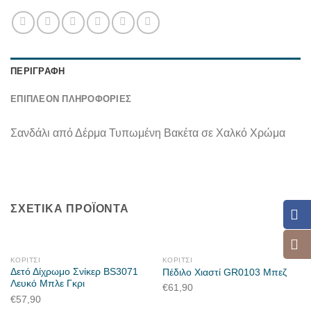
ΠΕΡΙΓΡΑΦΉ
ΕΠΙΠΛΈΟΝ ΠΛΗΡΟΦΟΡΊΕΣ
Σανδάλι από Δέρμα Τυπωμένη Βακέτα σε Χαλκό Χρώμα
ΣΧΕΤΙΚΆ ΠΡΟΪΌΝΤΑ
ΚΟΡΊΤΣΙ
ΚΟΡΊΤΣΙ
Δετό Δίχρωμο Σνίκερ BS3071
Πέδιλο Χιαστί GR0103 Μπεζ
Λευκό Μπλε Γκρι
€
61,90
€
57,90