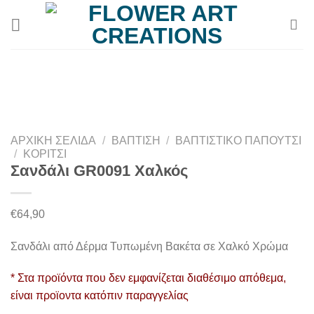
Μετάβαση
στο
περιεχόμενο
ΑΡΧΙΚΉ ΣΕΛΊΔΑ
/
ΒΆΠΤΙΣΗ
/
ΒΑΠΤΙΣΤΙΚΌ ΠΑΠΟΎΤΣΙ
/
ΚΟΡΊΤΣΙ
Σανδάλι GR0091 Χαλκός
€
64,90
Σανδάλι από Δέρμα Τυπωμένη Βακέτα σε Χαλκό Χρώμα
* Στα προϊόντα που δεν εμφανίζεται διαθέσιμο απόθεμα,
είναι προϊοντα κατόπιν παραγγελίας