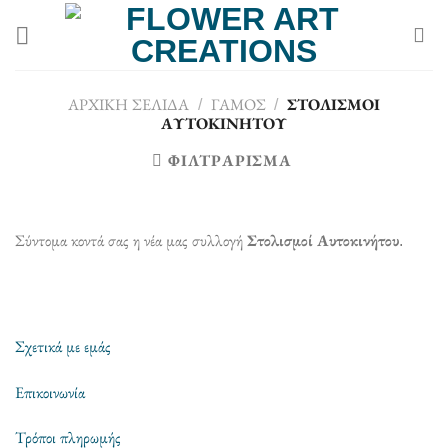
Μετάβαση
στο
περιεχόμενο
ΑΡΧΙΚΉ ΣΕΛΊΔΑ
/
ΓΆΜΟΣ
/
ΣΤΟΛΙΣΜΟΊ
ΑΥΤΟΚΙΝΉΤΟΥ
ΦΙΛΤΡΆΡΙΣΜΑ
Σύντομα κοντά σας η νέα μας συλλογή
Στολισμοί Αυτοκινήτου
.
Σχετικά με εμάς
Επικοινωνία
Τρόποι πληρωμής