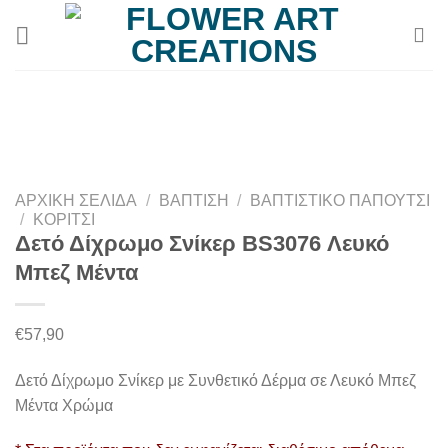
Μετάβαση
στο
περιεχόμενο
ΑΡΧΙΚΉ ΣΕΛΊΔΑ
/
ΒΆΠΤΙΣΗ
/
ΒΑΠΤΙΣΤΙΚΌ ΠΑΠΟΎΤΣΙ
/
ΚΟΡΊΤΣΙ
Δετό Δίχρωμο Σνίκερ BS3076 Λευκό
Μπεζ Μέντα
€
57,90
Δετό Δίχρωμο Σνίκερ με Συνθετικό Δέρμα σε Λευκό Μπεζ
Μέντα Χρώμα