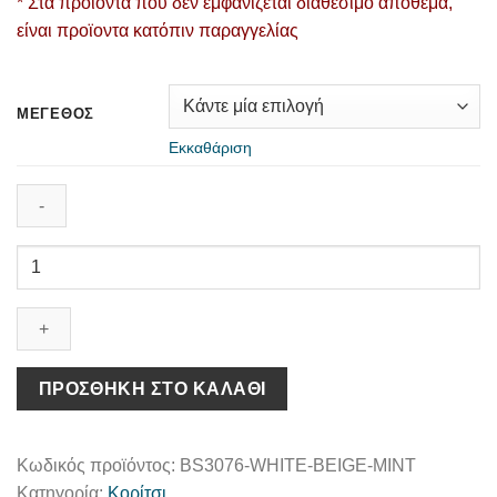
* Στα προϊόντα που δεν εμφανίζεται διαθέσιμο απόθεμα,
είναι προϊοντα κατόπιν παραγγελίας
ΜΈΓΕΘΟΣ
Εκκαθάριση
Δετό
Δίχρωμο
Σνίκερ
BS3076
Λευκό
Μπεζ
ΠΡΟΣΘΉΚΗ ΣΤΟ ΚΑΛΆΘΙ
Μέντα
ποσότητα
Κωδικός προϊόντος:
BS3076-WHITE-BEIGE-MINT
Κατηγορία:
Κορίτσι